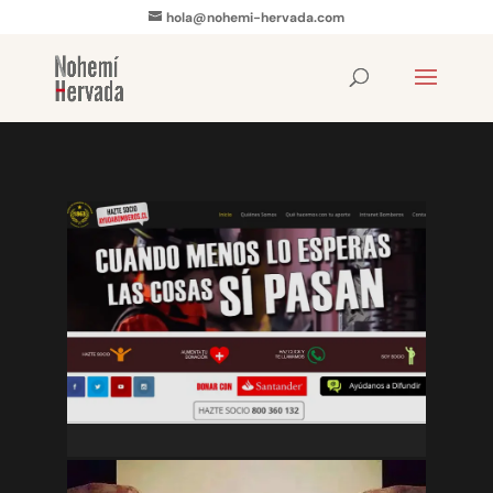
hola@nohemi-hervada.com