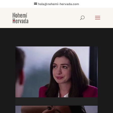
hola@nohemi-hervada.com