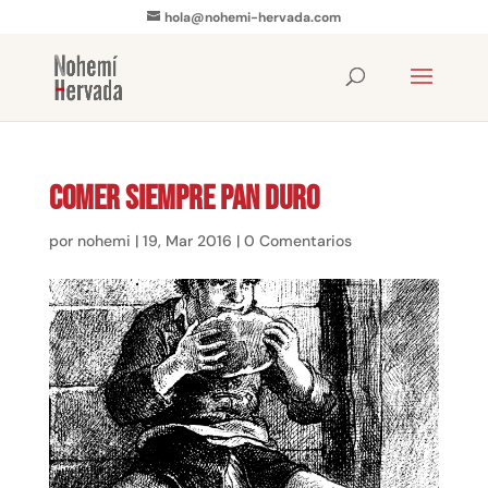
hola@nohemi-hervada.com
Comer siempre pan duro
por
nohemi
|
19, Mar 2016
|
0 Comentarios