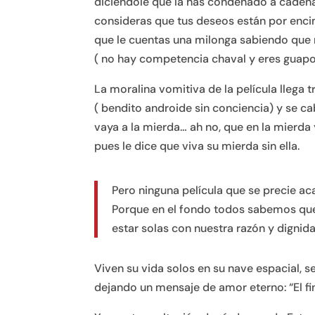
diciéndole que la has condenado a cadena
consideras que tus deseos están por enci
que le cuentas una milonga sabiendo que 
( no hay competencia chaval y eres guapo
La moralina vomitiva de la película llega 
( bendito androide sin conciencia) y se 
vaya a la mierda… ah no, que en la mierda 
pues le dice que viva su mierda sin ella.
Pero ninguna película que se precie ac
Porque en el fondo todos sabemos que
estar solas con nuestra razón y dignidad
Viven su vida solos en su nave espacial, s
dejando un mensaje de amor eterno: “El fin