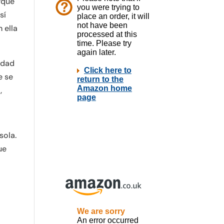
rque
sí
 ella
erdad
e se
,
sola.
ue