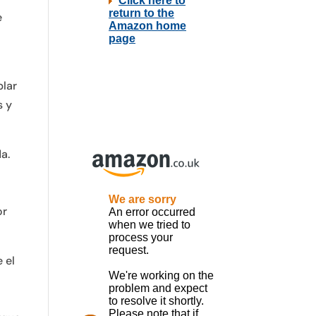
e
blar
s y
a.
or
 el