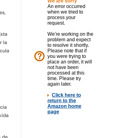
es,
ista
r la
ícula
a
cia
vida
o de