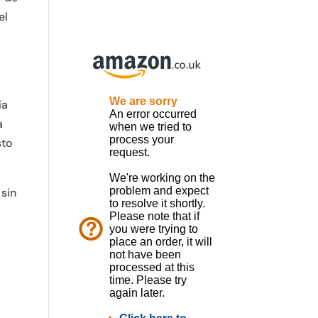
el
a
ía
a
sto
 sin