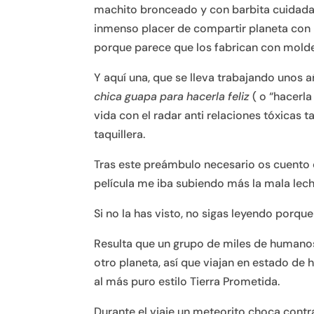
machito bronceado y con barbita cuida
inmenso placer de compartir planeta con 
porque parece que los fabrican con molde
Y aquí una, que se lleva trabajando unos a
chica guapa para hacerla feliz
( o “hacerla
vida con el radar anti relaciones tóxicas t
taquillera.
Tras este preámbulo necesario os cuento
película me iba subiendo más la mala lech
Si no la has visto, no sigas leyendo porque
Resulta que un grupo de miles de humanos 
otro planeta, así que viajan en estado de 
al más puro estilo Tierra Prometida.
Durante el viaje un meteorito choca contr