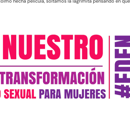
colmo hecha película, soltamos la lagrimita pensando en qu