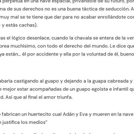
 perpetua en una nave espacial, privándole de su futuro, po
ma de sus derechos no es una buena táctica de seducción. A
muy mal se te tiene que dar para no acabar enrollándote con
 y estás cachas).
tras el lógico desenlace, cuando la chavala se entera de la v
cabrea muchísimo, con todo el derecho del mundo. Le dice qu
ya están… él por accidente y ella por la voluntad de él, bueno
abaría castigando al guapo y dejando a la guapa cabreada y 
 mejor estar acompañadas de un guapo egoísta e infantil q
. Así que al final el amor triunfa.
e fabrican un huertecito cual Adán y Eva y mueren en la nave
 justifica los medios”