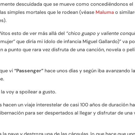
damente descuidada que se mueve como concediéndonos el
las simples mortales que le rodean (véase
Maluma
o similar
s).
ñitos esto de ver más allá del
“chico guapo y valiente conqu
 mujer” que diría mi ídolo de infancia Miguel Gallardo)” va po
an a punto que rara vez disfruta de una canción, novela o pel
 que vi
“Passenger”
hace unos días y según iba avanzando l
e.
 la voy a spoilear a gusto.
hacen un viaje interestelar de casi 100 años de duración ha
hibernación para ser despertados al llegar y disfrutar de una 
a la nave y destroza una de las cápsulas, lo que hace que un