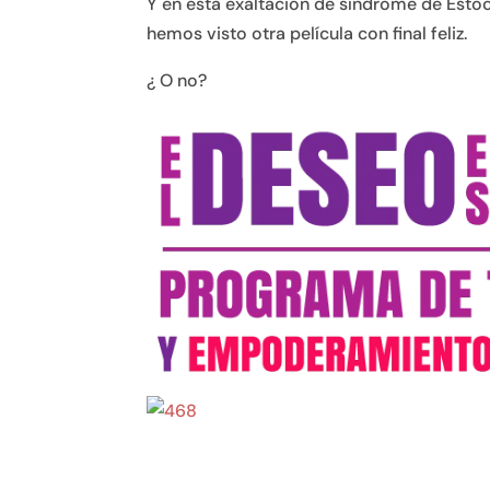
Y en esta exaltación de síndrome de Esto
hemos visto otra película con final feliz.
¿ O no?