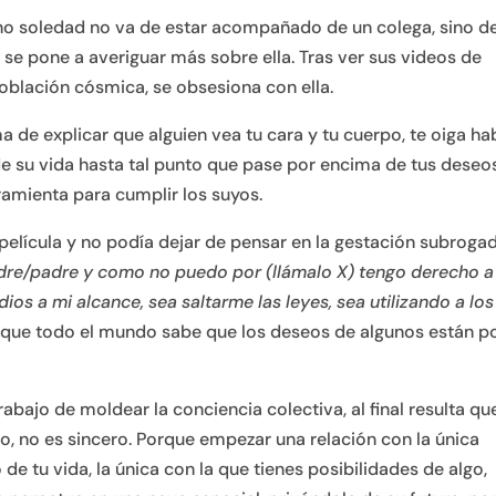
a no soledad no va de estar acompañado de un colega, sino d
 y se pone a averiguar más sobre ella. Tras ver sus videos de
oblación cósmica, se obsesiona con ella.
a de explicar que alguien vea tu cara y tu cuerpo, te oiga ha
e su vida hasta tal punto que pase por encima de tus deseo
ramienta para cumplir los suyos.
elícula y no podía dejar de pensar en la gestación subrogad
dre/padre y como no puedo por (llámalo X) tengo derecho a
ios a mi alcance, sea saltarme las leyes, sea utilizando a los
rque todo el mundo sabe que los deseos de algunos están p
ajo de moldear la conciencia colectiva, al final resulta que
to, no es sincero. Porque empezar una relación con la única
 de tu vida, la única con la que tienes posibilidades de algo,