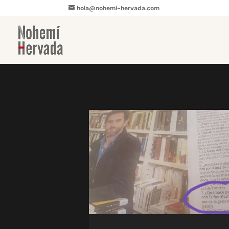
hola@nohemi-hervada.com