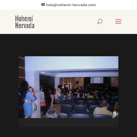
hola@nohemi-hervada.com