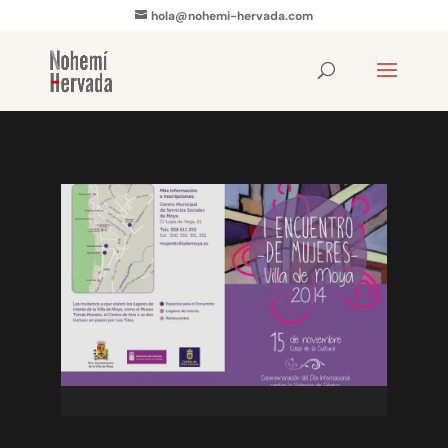
hola@nohemi-hervada.com