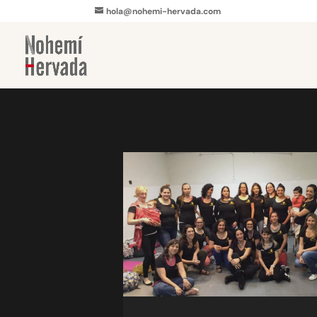
hola@nohemi-hervada.com