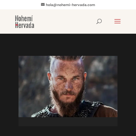
hola@nohemi-hervada.com