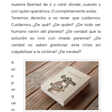
nuestra libertad de ir y venir donde, cuando y
con quien queramos. O completamente solas.
Tenemos derecho a no tener que cuidarnos.
Cuidarnos…¿De qué? ¿De quién? ¿De todo ser
humano varón del planeta? ¿De verdad que la
solución es vivir con miedo perenne? ¿De
verdad no saben gestionar esta crisis sin
culpabilizar a la víctima? ¿De verdad?
A
sc
o
p
or
q
ue
m